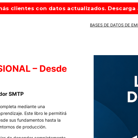
ás clientes con datos actualizados. Descarga a
BASES DE DATOS DE E
IONAL – Desde
idor SMTP
completa mediante una
endizaje. Este libro le permitirá
esde sus fundamentos hasta la
ntornos de producción.
dejar de depender completamente