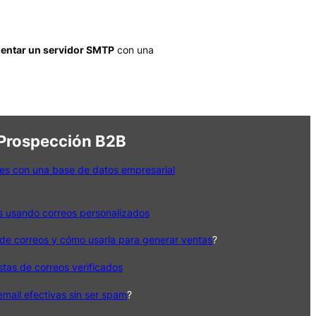
entar un servidor SMTP
con una
 Prospección B2B
es con una base de datos empresarial
s usando correos personalizados
de correos y cómo usarla para generar ventas
?
istas de correos verificados
ail efectivas sin ser spam
?