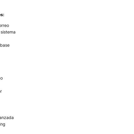
s:
orreo
l sistema
 base
no
r
vanzada
ing