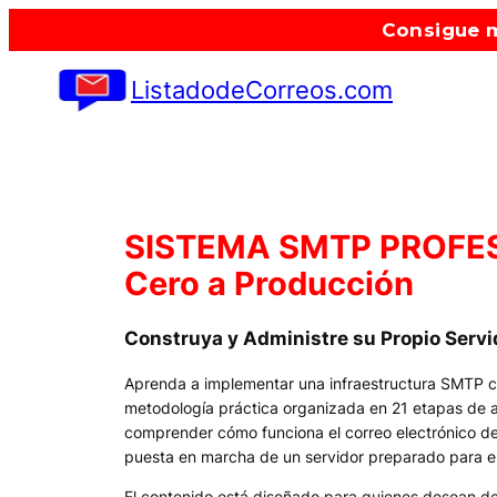
Saltar
Consigue m
al
contenido
ListadodeCorreos.com
SISTEMA SMTP PROFES
Cero a Producción
Construya y Administre su Propio Serv
Aprenda a implementar una infraestructura SMTP 
metodología práctica organizada en 21 etapas de apr
comprender cómo funciona el correo electrónico d
puesta en marcha de un servidor preparado para e
El contenido está diseñado para quienes desean 