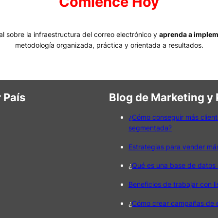
Comience Hoy
 sobre la infraestructura del correo electrónico y
aprenda a implem
metodología organizada, práctica y orientada a resultados.
 País
Blog de Marketing y
¿Cómo conseguir más client
segmentada?
Estrategias para vender má
¿
Qué es una base de datos 
Beneficios de trabajar con l
¿
Cómo crear campañas de em