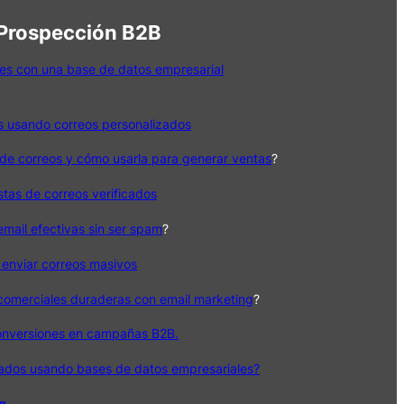
 Prospección B2B
es con una base de datos empresarial
s usando correos personalizados
de correos y cómo usarla para generar ventas
?
istas de correos verificados
ail efectivas sin ser spam
?
 enviar correos masivos
 comerciales duraderas con email marketing
?
onversiones en campañas B2B.
cados usando bases de datos empresariales?
og