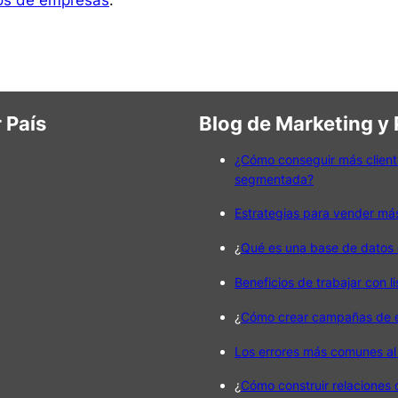
ios de empresas
.
 País
Blog de Marketing y
¿Cómo conseguir más client
segmentada?
Estrategias para vender má
¿
Qué es una base de datos 
Beneficios de trabajar con l
¿
Cómo crear campañas de em
Los errores más comunes al
¿
Cómo construir relaciones