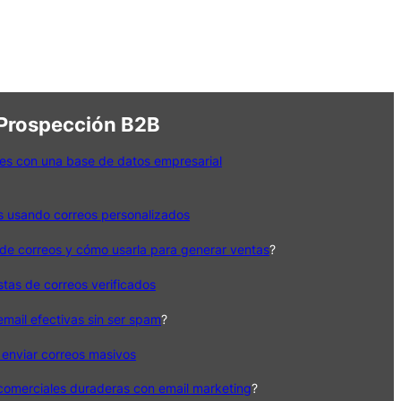
 Prospección B2B
es con una base de datos empresarial
s usando correos personalizados
de correos y cómo usarla para generar ventas
?
istas de correos verificados
ail efectivas sin ser spam
?
 enviar correos masivos
 comerciales duraderas con email marketing
?