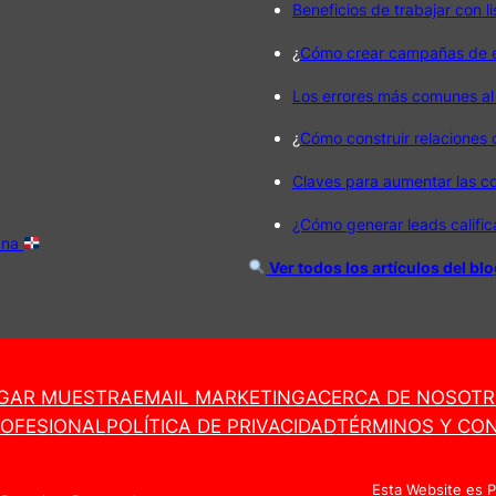
Beneficios de trabajar con l
¿
Cómo crear campañas de em
Los errores más comunes al
¿
Cómo construir relaciones
Claves para aumentar las c
¿Cómo generar leads califi
ana
Ver todos los artículos del bl
GAR MUESTRA
EMAIL MARKETING
ACERCA DE NOSOT
ROFESIONAL
POLÍTICA DE PRIVACIDAD
TÉRMINOS Y CON
Esta Website es 