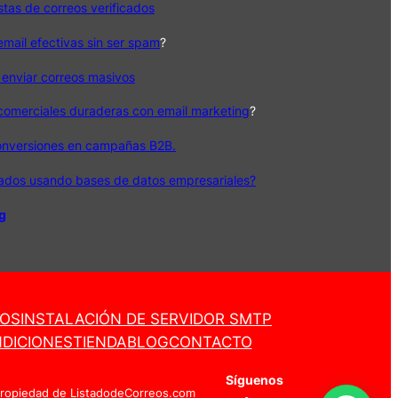
istas de correos verificados
ail efectivas sin ser spam
?
 enviar correos masivos
 comerciales duraderas con email marketing
?
onversiones en campañas B2B.
cados usando bases de datos empresariales?
og
ROS
INSTALACIÓN DE SERVIDOR SMTP
DICIONES
TIENDA
BLOG
CONTACTO
Síguenos
Propiedad de ListadodeCorreos.com