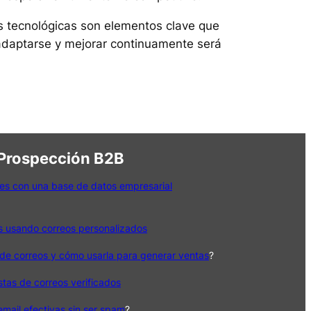
as tecnológicas son elementos clave que
adaptarse y mejorar continuamente será
 Prospección B2B
es con una base de datos empresarial
s usando correos personalizados
de correos y cómo usarla para generar ventas
?
istas de correos verificados
ail efectivas sin ser spam
?