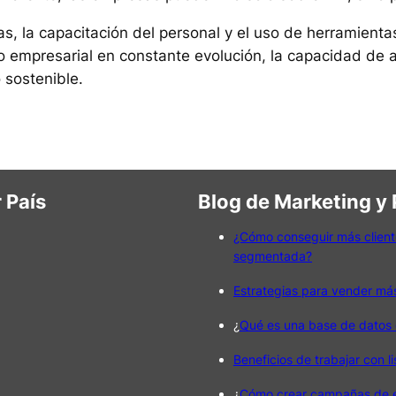
as, la capacitación del personal y el uso de herramient
o empresarial en constante evolución, la capacidad de 
 sostenible.
 País
Blog de Marketing y
¿Cómo conseguir más client
segmentada?
Estrategias para vender má
¿
Qué es una base de datos 
Beneficios de trabajar con l
¿
Cómo crear campañas de em