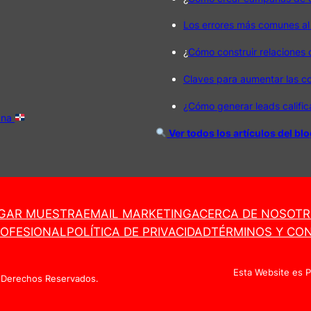
Los errores más comunes al
¿
Cómo construir relaciones
Claves para aumentar las c
¿Cómo generar leads califi
ana
Ver todos los artículos del bl
GAR MUESTRA
EMAIL MARKETING
ACERCA DE NOSOT
ROFESIONAL
POLÍTICA DE PRIVACIDAD
TÉRMINOS Y CON
Esta Website es 
 Derechos Reservados.