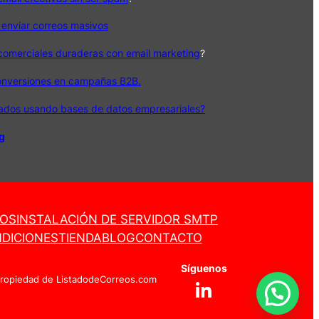
 enviar correos masivos
 comerciales duraderas con email marketing
?
onversiones en campañas B2B.
cados usando bases de datos empresariales?
og
ROS
INSTALACIÓN DE SERVIDOR SMTP
DICIONES
TIENDA
BLOG
CONTACTO
Síguenos
Propiedad de ListadodeCorreos.com