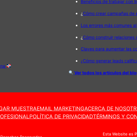
Beneficios de trabajar con l
¿
Cómo crear campañas de em
Los errores más comunes al
¿
Cómo construir relaciones
Claves para aumentar las c
¿Cómo generar leads califi
ana
Ver todos los artículos del bl
GAR MUESTRA
EMAIL MARKETING
ACERCA DE NOSOT
ROFESIONAL
POLÍTICA DE PRIVACIDAD
TÉRMINOS Y CON
Esta Website es 