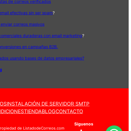
istas de correos verificados
ail efectivas sin ser spam
?
 enviar correos masivos
 comerciales duraderas con email marketing
?
onversiones en campañas B2B.
cados usando bases de datos empresariales?
og
ROS
INSTALACIÓN DE SERVIDOR SMTP
DICIONES
TIENDA
BLOG
CONTACTO
Síguenos
Propiedad de ListadodeCorreos.com