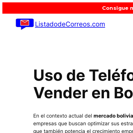
Saltar
Consigue m
al
contenido
ListadodeCorreos.com
Uso de Teléf
Vender en Bol
En el contexto actual del
mercado bolivi
empresas que buscan optimizar sus estrate
que también potencia el crecimiento empre