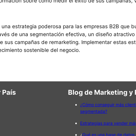
formación sobre cómo medir el éxito de sus campañas, v
 una estrategia poderosa para las empresas B2B que bu
vés de una segmentación efectiva, un diseño atractivo y
 sus campañas de remarketing. Implementar estas estra
ecimiento sostenible del negocio.
 País
Blog de Marketing y
¿Cómo conseguir más client
segmentada?
Estrategias para vender má
¿
Qué es una base de datos 