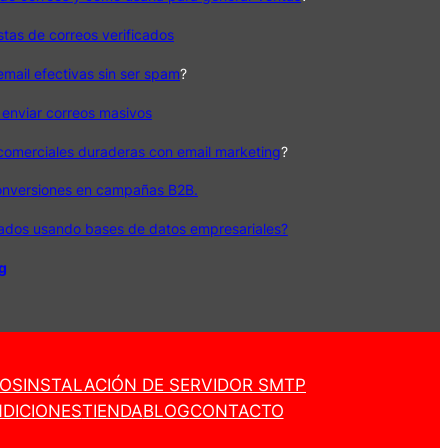
istas de correos verificados
ail efectivas sin ser spam
?
 enviar correos masivos
 comerciales duraderas con email marketing
?
onversiones en campañas B2B.
cados usando bases de datos empresariales?
og
ROS
INSTALACIÓN DE SERVIDOR SMTP
DICIONES
TIENDA
BLOG
CONTACTO