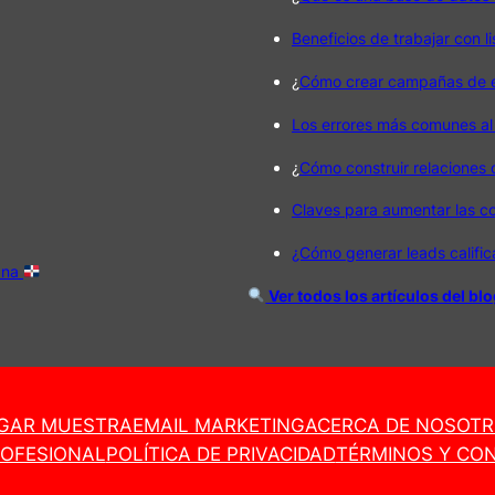
Beneficios de trabajar con l
¿
Cómo crear campañas de em
Los errores más comunes al
¿
Cómo construir relaciones
Claves para aumentar las c
¿Cómo generar leads califi
ana
Ver todos los artículos del bl
GAR MUESTRA
EMAIL MARKETING
ACERCA DE NOSOT
ROFESIONAL
POLÍTICA DE PRIVACIDAD
TÉRMINOS Y CON