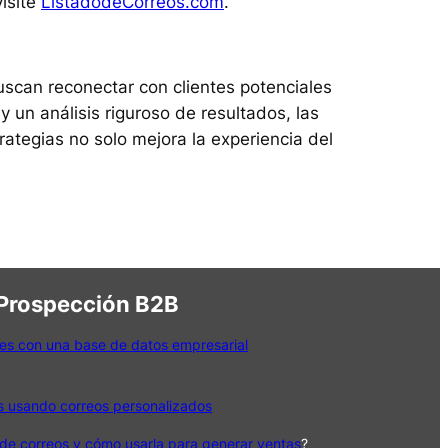
isite
ListadodeCorreos.com
.
scan reconectar con clientes potenciales
 un análisis riguroso de resultados, las
tegias no solo mejora la experiencia del
 Prospección B2B
es con una base de datos empresarial
s usando correos personalizados
de correos y cómo usarla para generar ventas
?