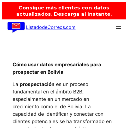
Saltar
Consigue más clientes con datos
al
actualizados. Descarga al instante.
contenido
ListadodeCorreos.com
Cómo usar datos empresariales para
prospectar en Bolivia
La
prospectación
es un proceso
fundamental en el ámbito B2B,
especialmente en un mercado en
crecimiento como el de Bolivia. La
capacidad de identificar y conectar con
clientes potenciales se ha transformado en