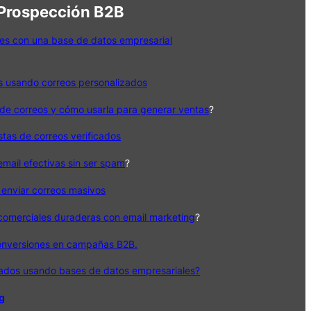
 Prospección B2B
es con una base de datos empresarial
s usando correos personalizados
de correos y cómo usarla para generar ventas
?
istas de correos verificados
ail efectivas sin ser spam
?
 enviar correos masivos
 comerciales duraderas con email marketing
?
onversiones en campañas B2B.
cados usando bases de datos empresariales?
og